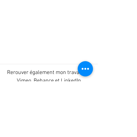
Rerouver également mon travail sur
Vimeo
,
Behance
et
LinkedIn
Contact :
mikael.tirilly@gmail.com
06 64 95 47 89